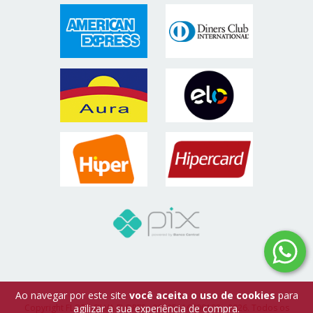
Ao navegar por este site
você aceita o uso de cookies
para
Copyright FLORA SILVA FLORES - 00695116000192 - 2026. Todos os
agilizar a sua experiência de compra.