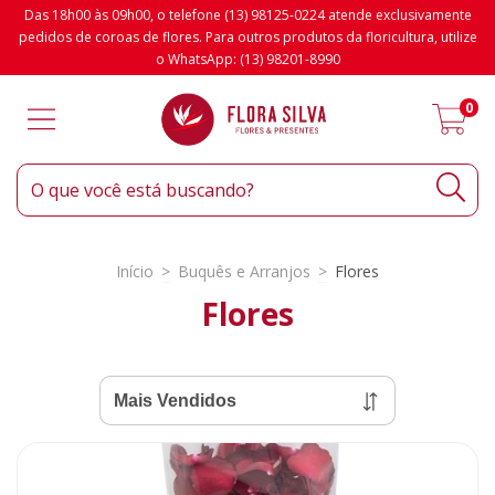
Das 18h00 às 09h00, o telefone (13) 98125-0224 atende exclusivamente
pedidos de coroas de flores. Para outros produtos da floricultura, utilize
o WhatsApp: (13) 98201-8990
0
Início
>
Buquês e Arranjos
>
Flores
Flores