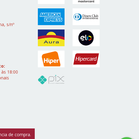
a, s/nº
to:
 às 18:00
onais
ência de compra.