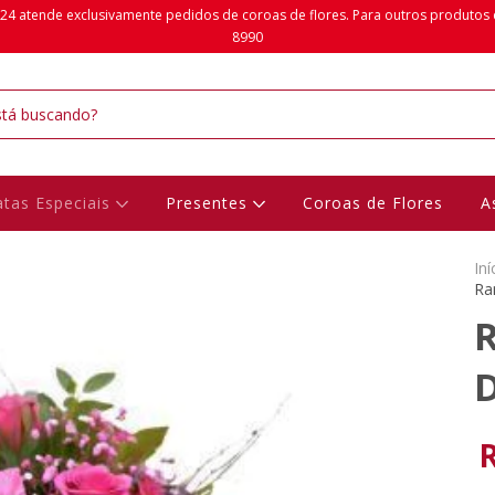
24 atende exclusivamente pedidos de coroas de flores. Para outros produtos da 
8990
tas Especiais
Presentes
Coroas de Flores
A
Iní
Ra