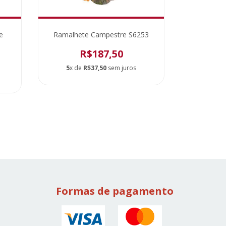
e
Ramalhete Campestre S6253
Colomb
Roche
R$187,50
5
x de
R$37,50
sem juros
5
x de
Formas de pagamento