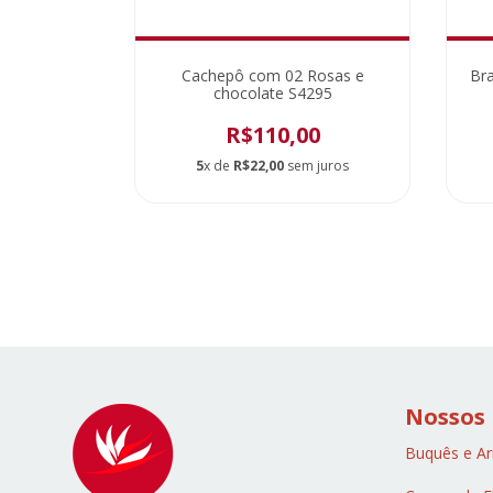
es Nobres
Cachepô com 02 Rosas e
Br
93
chocolate S4295
0
R$110,00
 juros
5
x de
R$22,00
sem juros
Nossos
Buquês e Ar