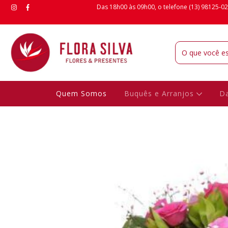
Das 18h00 às 09h00, o telefone (13) 98125-02
Quem Somos
Buquês e Arranjos
Da