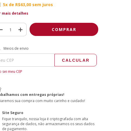
5
x de
R$63,00
sem juros
r mais detalhes
regas para o CEP:
ALTERAR CEP
Meios de envio
CALCULAR
 sei meu CEP
abalhamos com entregas próprias!
iaremos sua compra com muito carinho e cuidado!
Site Seguro
Fique tranquilo, nossa loja é criptografada com alta
segurança de dados, não armazenamos os seus dados
de pagamento.