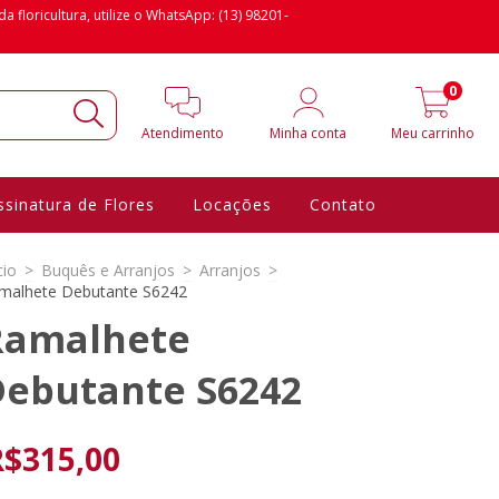
floricultura, utilize o WhatsApp: (13) 98201-
0
Atendimento
Minha conta
Meu carrinho
ssinatura de Flores
Locações
Contato
cio
>
Buquês e Arranjos
>
Arranjos
>
malhete Debutante S6242
Ramalhete
Debutante S6242
R$315,00