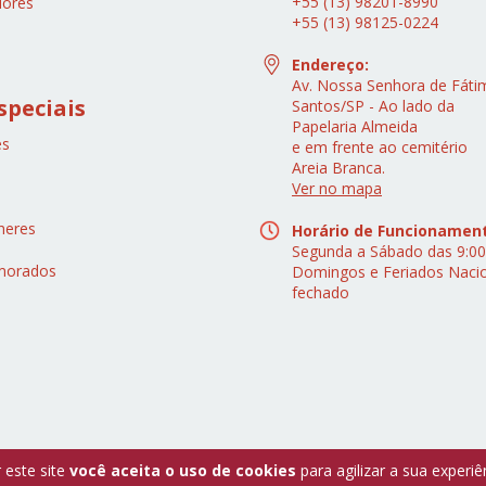
+55 (13) 98201-8990
lores
+55 (13) 98125-0224
Endereço:
Av. Nossa Senhora de Fátim
speciais
Santos/SP - Ao lado da
Papelaria Almeida
es
e em frente ao cemitério
Areia Branca.
s
Ver no mapa
heres
Horário de Funcionamen
Segunda a Sábado das 9:00
morados
Domingos e Feriados Naci
fechado
 este site
você aceita o uso de cookies
para agilizar a sua experi