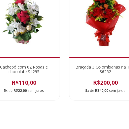
Cachepô com 02 Rosas e
Braçada 3 Colombianas na T
chocolate S4295
S6252
R$110,00
R$200,00
5
x de
R$22,00
sem juros
5
x de
R$40,00
sem juros