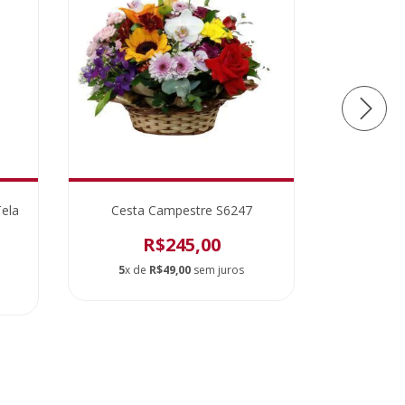
ela
Cesta Campestre S6247
Rosa Co
R$245,00
5
x de
R$49,00
sem juros
5
x de