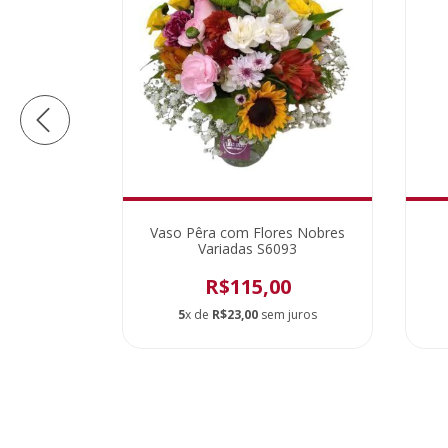
te S6242
Vaso Pêra com Flores Nobres
Variadas S6093
0
R$115,00
 juros
5
x de
R$23,00
sem juros