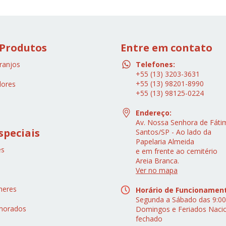
 Produtos
Entre em contato
ranjos
Telefones:
+55 (13) 3203-3631
+55 (13) 98201-8990
lores
+55 (13) 98125-0224
Endereço:
Av. Nossa Senhora de Fátim
speciais
Santos/SP - Ao lado da
Papelaria Almeida
es
e em frente ao cemitério
Areia Branca.
s
Ver no mapa
heres
Horário de Funcionamen
Segunda a Sábado das 9:00
morados
Domingos e Feriados Naci
fechado