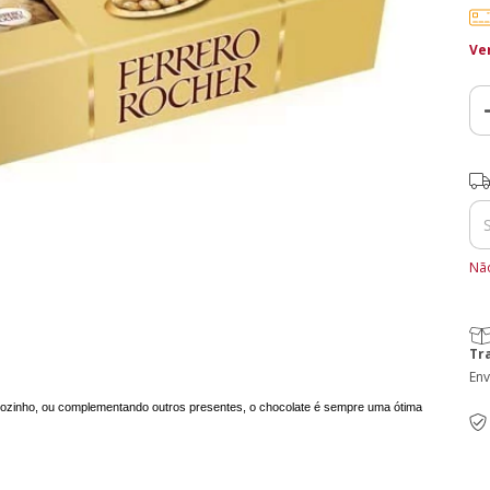
Ve
Ent
Não
Tr
Env
ozinho, ou complementando outros presentes, o chocolate é sempre uma ótima 