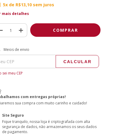
5
x de
R$13,10
sem juros
r mais detalhes
regas para o CEP:
ALTERAR CEP
Meios de envio
CALCULAR
 sei meu CEP
abalhamos com entregas próprias!
iaremos sua compra com muito carinho e cuidado!
Site Seguro
Fique tranquilo, nossa loja é criptografada com alta
segurança de dados, não armazenamos os seus dados
de pagamento.