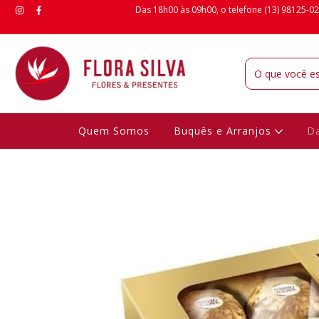
Das 18h00 às 09h00, o telefone (13) 98125-02
Quem Somos
Buquês e Arranjos
Da