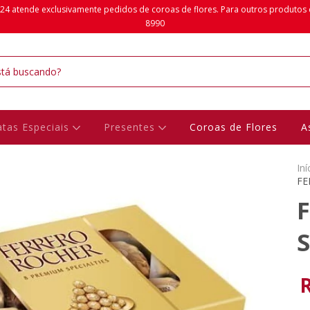
24 atende exclusivamente pedidos de coroas de flores. Para outros produtos da 
8990
tas Especiais
Presentes
Coroas de Flores
A
Iní
FE
S