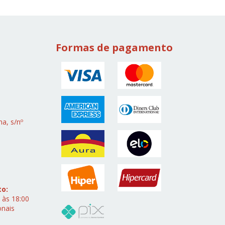
Formas de pagamento
a, s/nº
to:
 às 18:00
onais