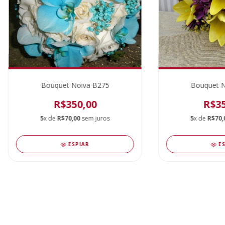
Bouquet Noiva B275
Bouquet N
R$350,00
R$35
5
x de
R$70,00
sem juros
5
x de
R$70,
ESPIAR
E